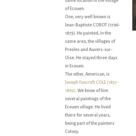
same location in the village
of Ecouen.
One, very well known is
Jean-Baptiste COROT (1796-
1875). He painted, in the
same area, the villages of
Presles and Auvers-sur-
Oise. He stayed three days
in Ecouen.
The other, American, is
Joseph Foxcroft COLE (1837-
1892)
. We know of him
several paintings of the
Ecouen village. He lived
there for several years,
being part of the painters
Colony.