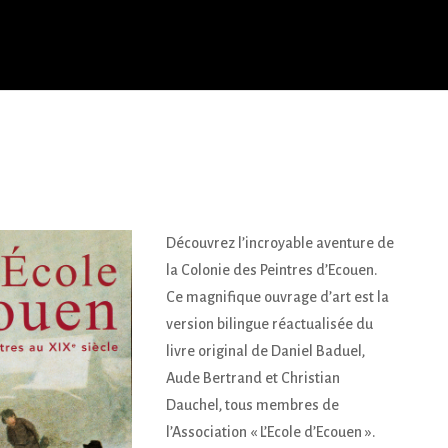
Découvrez l’incroyable aventure de
la Colonie des Peintres d’Ecouen.
Ce magnifique ouvrage d’art est la
version bilingue réactualisée du
livre original de Daniel Baduel,
Aude Bertrand et Christian
Dauchel, tous membres de
l’Association « L’Ecole d’Ecouen ».