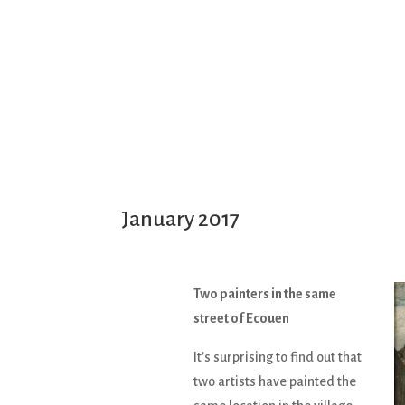
January 2017
Two painters in the same
street of Ecouen
It’s surprising to find out that
two artists have painted the