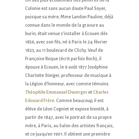
Un des plus écouennais des peintres de la
Colonie est sans aucun doute Paul Soyer,
puisque sa mère, Mme Landon Pauline, déjà
connue dans le monde de la gravure au
burin, était venue s’installer à Ecouen dès
1856, avec son fils, né à Paris le 24 février
1823, au 11 boulevard de Clichy. Veuf de
Françoise Roque (écrit parfois Roch), il
épouse à Ecouen, le 9 août 1877 Joséphine
Charlotte Steiger, professeur de musique à
la Légion d’honneur, avec comme témoins
Théophile Emmanuel Duverger
et
Charles
Edouard Frère
. Comme beaucoup, il est
élève de Léon Cogniet et expose bientôt, à
partir de 1847, avec le portrait de sa propre
mère, à Paris, au Salon des artistes français,
et ce jusqu’en 1901. Il obtient une première