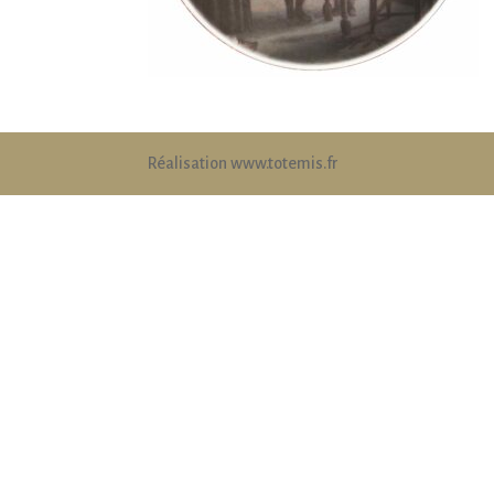
Réalisation www.totemis.fr