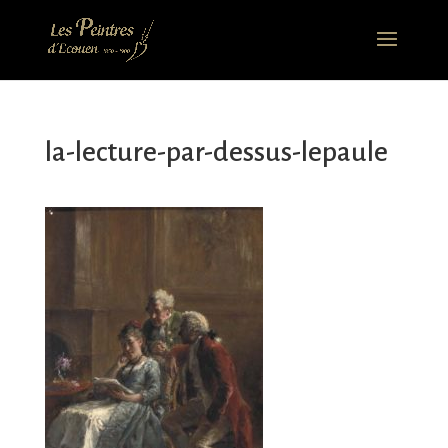
la-lecture-par-dessus-lepaule