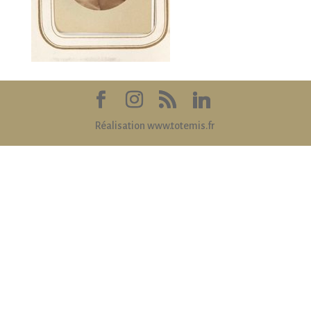
Réalisation www.totemis.fr