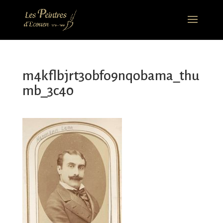
m4kflbjrt3obfo9nqobama_thu
mb_3c40