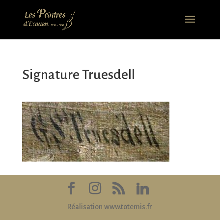
Signature Truesdell
Réalisation www.totemis.fr